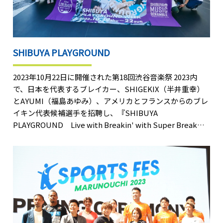
SHIBUYA PLAYGROUND
2023年10月22日に開催された第18回渋谷音楽祭 2023内
で、日本を代表するブレイカー、SHIGEKIX（半井重幸）
とAYUMI（福島あゆみ）、アメリカとフランスからのブレ
イキン代表候補選手を招聘し、『SHIBUYA
PLAYGROUND Live with Breakin' with Super Break
Orchestra Street Cypher at 渋谷』を開催しました。
音楽祭には約1万5000人が集まり、SHIBUYA
PLAYGROUNDでは約700人の観客がスポーツとカルチャー
のコラボレーションを楽しみました。本イベントは、渋谷
×アーバンスポーツでスポーツツーリズムを引き起こすこ
とを目的に実施。FDS（一般社団法人渋谷未来デザイン）
と共創して、スポーツビズが企画・運営を行いました。
【ハイライト動画】