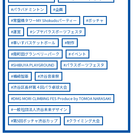
（陸上）、君嶋愛梨沙（陸上）、野口啓代（スポーツクラ
パラバドミントン
企画
イミング）、岡澤セオン（アマチュアボクシング）、村岡
桃佳（パラアルペンスキー／パラ陸上）など、トップアス
常盤橋タワーMY Shokudoパーティー
ボッチャ
リート12名をキャスティング。 イベント期間中には、野
口啓代がプロデュースしたクライミングウォールにチャレ
運営
シブヤパラスポーツフェスタ
ンジできる「ボルダリング体験」や「パラスポーツ展示～
車いすバスケットボール
制作
夏冬二刀流 村岡桃佳の挑戦～」と題し、村岡の競技写真や
実際に使用している競技アイテムを展示するなど、計13個
南町田グランベリーパーク
イベント
のスポーツコンテンツを企画・運営しました。 スポーツ
SHIBUYA PLAYGROUND
パラスポーツフェスタ
ビズでは『アスリートのキャスティング』に留まらず、
『企画』→『運営・制作』と、ワンストップで企業・地域
楢﨑智亜
渋谷音楽祭
の課題や目的に合わせたスポーツコンテンツを提供してい
渋谷区長杯第４回パラ卓球大会
ます。
DMG MORI CLIMBING FES Produce by TOMOA NARASAKI
一般社団法人渋谷未来デザイン
第5回ボッチャ渋谷カップ
クライミング大会