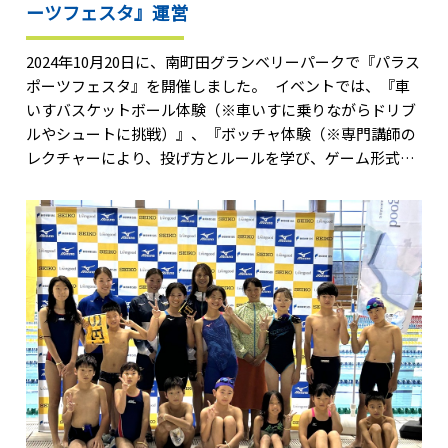
ーツフェスタ』運営
2024年10月20日に、南町田グランベリーパークで『パラス
ポーツフェスタ』を開催しました。 イベントでは、『車
いすバスケットボール体験（※車いすに乗りながらドリブ
ルやシュートに挑戦）』、『ボッチャ体験（※専門講師の
レクチャーにより、投げ方とルールを学び、ゲーム形式に
挑戦）』に加えて、パラトライアスロンで使用されるトラ
イアスロンバイクの試乗体験も行われ、ショッピングや食
事に来ていた多くの方が足を止めて、パラスポーツを体験
しました。 なおスポーツビズは企画・制作のCRAZYADと
連携して、主催した東急株式会社の本イベントの運営を行
いました。