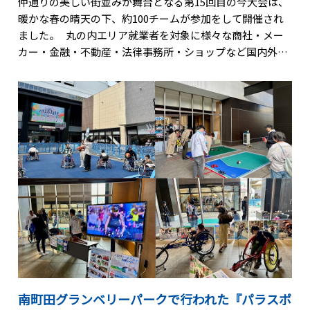
仲通りの美しい街並みが舞台となる第15回目の今大会は、
暖かな春の晴天の下、約100チームが参加をして開催され
ました。 丸の内エリア就業者を対象に様々な商社・メー
カー・金融・不動産・法律事務所・ショップなど国内外
様々な企業・職種の方が、5人1チームで1周約600メートル
に及ぶコースを1人4周、合計12キロをタスキでつなぎ、チ
ーム全員の合計タイムによって順位を競いました。 丸の
内駅伝は、エリア就業者同士の交流促進と就業者の健康増
進を目的とし、単にタイムを競うのではなく『楽しく走
る』をテーマにしたファン・ランイベントとして好評を得
ています。なおスポーツビズは、今大会の企画・運営・演
出を行いました。
南町田グランベリーパークで行われた『パラスポ