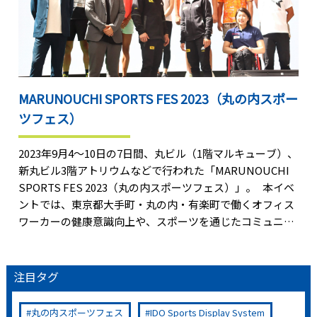
MARUNOUCHI SPORTS FES 2023（丸の内スポー
ツフェス）
2023年9月4～10日の7日間、丸ビル（1階マルキューブ）、
新丸ビル3階アトリウムなどで行われた「MARUNOUCHI
SPORTS FES 2023（丸の内スポーツフェス）」。 本イベ
ントでは、東京都大手町・丸の内・有楽町で働くオフィス
ワーカーの健康意識向上や、スポーツを通じたコミュニケ
ーション機会の創出を図ることを目的として、体力測定や
アーバンスポーツ体験、ボルダリング体験などが開催され
ました。 スポーツビズは主催である三菱地所と連携し、
注目タグ
企画、制作・運営、アスリートのキャスティングを担当。
4日に行われたオープニングセレモニーには、千葉真子
丸の内スポーツフェス
IDO Sports Display System