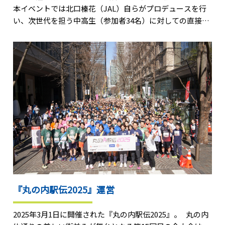
本イベントでは北口榛花（JAL）自らがプロデュースを行
い、次世代を担う中高生（参加者34名）に対しての直接指
導。加えて、これまでの経験も伝えていきながら、陸上競
技の競技力向上とやり投の魅力を伝えました。また各部終
了後には写真撮影やサインを行う時間を設け、北口と交流
を深める時間を提供しました。 スポーツビズは本教室の
主催として、企画・運営・演出を行っています。
『丸の内駅伝2025』運営
2025年3月1日に開催された『丸の内駅伝2025』。 丸の内