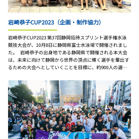
岩崎恭子CUP2023（企画・制作協力）
岩崎恭子CUP2023 第37回静岡招待スプリント選手権水泳
競技大会が、10月8日に静岡県富士水泳場で開催されまし
た。 岩崎恭子の出身地である静岡県で開催される本大会
は、未来に向けて静岡から世界の頂点に輝く選手を輩出す
るための大会へとしていくことを目標に、約900人の選手
が出場しました。 また前日には、岩崎、寺川綾らによる
小学生対象の水泳教室が行われ、県内の小学3～6年生83名
を対象に、フォームの基本や速く泳ぐポイントなどを指
導。なおスポーツビズは、本大会と水泳教室において企
画・制作協力を行いました。