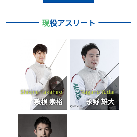
現
役アスリート
Shikine Takahiro
Nagano Yudai
敷根 崇裕
永野 雄大