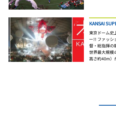
ビズの役割は
向けなど大小
けるそのノウ
KANSAI S
を“アシスト”
要するプロジ
東京ドーム史
してもオスス
ー!!
ファッションデザイナー 山本寛斎氏監
督・総指揮の
世界最大規模
高さ約40m
規格外のスケ
性で観客を圧