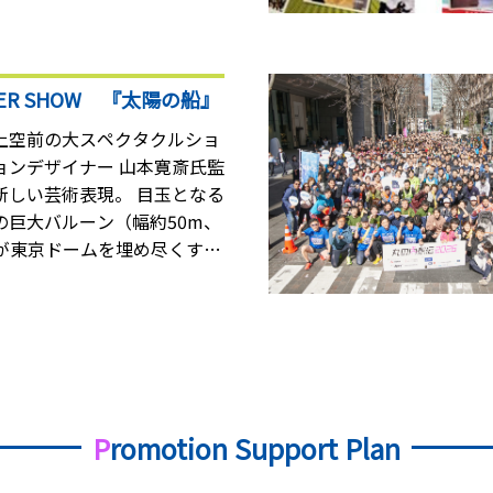
、大人から子供・ファミリー
様々なイベントの制作を手掛
ハウで、イベントの成功
UPER SHOW 『太陽の船』
すること。 各種発注、調整を
ェクトとなれば、新人研修と
上空前の大スペクタクルショ
メ！
新しい芸術表現。 目玉となる
の巨大バルーン（幅約50m、
）が東京ドームを埋め尽くす。
ールとエンターテインメント
倒する！
P
romotion Support Plan