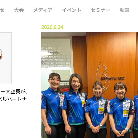
せ
大会
メディア
イベント
セミナー
動画
2026.6.24
 ー大空翼が、
バルパートナ