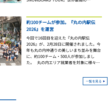
証、”6STAR”の称号を与えられた大会のう
ち、X-TRAIL JAM in TOKYO DOMEを除く
厳選した海外大会のハイライトDVD。
約100チームが参加。『丸の内駅伝
2026』を運営
今回で16回目を迎えた『丸の内駅伝
2026』が、2月28日に開催されました。今
年も丸の内仲通りの美しいまち並みを舞台
に、約100チーム・500人が参加しまし
た。 丸の内エリア就業者を対象に様々な
商社・メーカー・金融・不動産・法律事務
所・ショップなど国内外の様々な企業・職
種の方が、5人1チームで1周約600メート
一覧を見る
ルに及ぶコースを1人4周、合計12キロをタ
スキでつなぎ、チーム全員の合計タイムに
よって順位を競いました。 また今回は参
加者同士が事前に親睦を深め合う『参加者