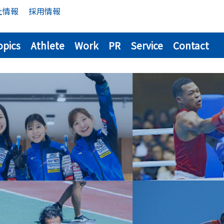
社情報
採用情報
opics
Athlete
Work
PR
Service
Contact