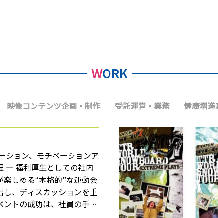
知那美
知那美
知那美
ーレ
武史
加子
ーレ
武史
加子
ーレ
き
太
り
里
夫
む
子
花
裕
貴
愛
き
太
り
里
夫
む
子
花
裕
貴
愛
き
太
り
里
W
ORK
映像コンテンツ企画・制作
受託運営・業務
健康増進
ケーション、モチベーションア
理 ―
福利厚生としての社内
が楽しめる“本格的”な運動会
出し、ディスカッションを重
ベントの成功は、社員の手で
ことが何より重要。 スポーツ