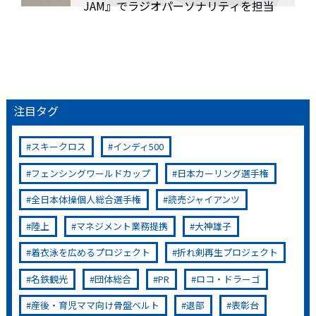
JAM』でラジオパーソナリティを担当
注目タグ
スキークロス
インディ500
フェンシングワールドカップ
日本カーリング選手権
全日本体操個人総合選手権
読売ジャイアンツ
陸上
マネジメント業務提携
大神雄子
着衣泳を広めるプロジェクト
折れ剣再生プロジェクト
名鉄観光
団体総合
PR
ロコ・ドラーゴ
産後・育児ママ向け骨盤ベルト
退部
表彰台