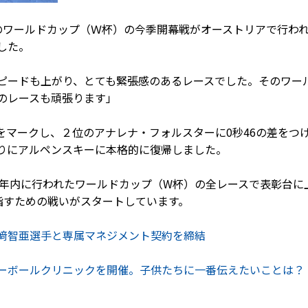
キーのワールドカップ（Ｗ杯）の今季開幕戦がオーストリアで行
した。
ピードも上がり、とても緊張感のあるレースでした。そのワー
のレースも頑張ります」
4をマークし、２位のアナレナ・フォルスターに0秒46の差を
季ぶりにアルペンスキーに本格的に復帰しました。
4年内に行われたワールドカップ（W杯）の全レースで表彰台に
指すための戦いがスタートしています。
﨑智亜選手と専属マネジメント契約を締結
ーボールクリニックを開催。子供たちに一番伝えたいことは？