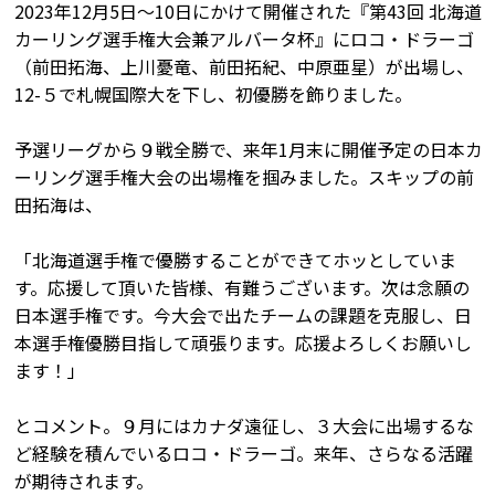
2023年12月5日〜10日にかけて開催された『第43回 北海道
カーリング選手権大会兼アルバータ杯』にロコ・ドラーゴ
（前田拓海、上川憂竜、前田拓紀、中原亜星）が出場し、
12-５で札幌国際大を下し、初優勝を飾りました。
予選リーグから９戦全勝で、来年1月末に開催予定の日本カ
ーリング選手権大会の出場権を掴みました。スキップの前
田拓海は、
「北海道選手権で優勝することができてホッとしていま
す。応援して頂いた皆様、有難うございます。次は念願の
日本選手権です。今大会で出たチームの課題を克服し、日
本選手権優勝目指して頑張ります。応援よろしくお願いし
ます！」
とコメント。９月にはカナダ遠征し、３大会に出場するな
ど経験を積んでいるロコ・ドラーゴ。来年、さらなる活躍
が期待されます。