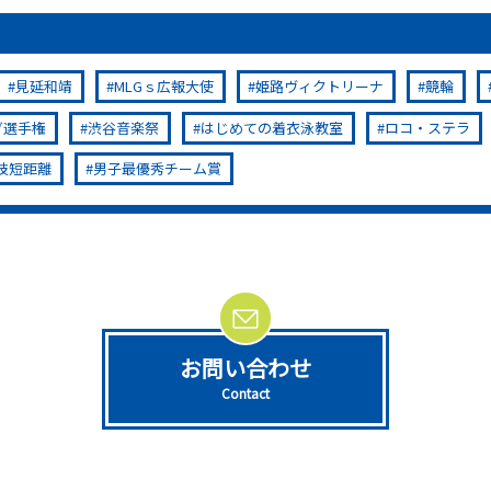
見延和靖
MLGｓ広報大使
姫路ヴィクトリーナ
競輪
グ選手権
渋谷音楽祭
はじめての着衣泳教室
ロコ・ステラ
技短距離
男子最優秀チーム賞
お問い合わせ
Contact