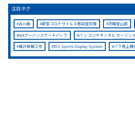
注目タグ
谷川航
新型コロナウイルス感染症対策
次晴登山部
NiXアーバンスケートパーク
パン コンチネンタル カーリン
福井県鯖江市
IDO Sports Display System
パラ陸上競