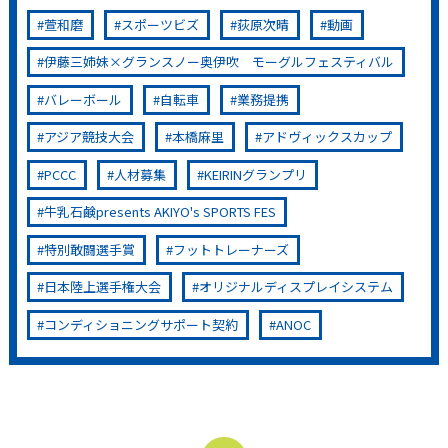
萱和磨
スポーツビズ
荻原次晴
動画
伊藤三姉妹×グランスノー奥伊吹 モーグルフェスティバル
バレーボール
自転車
業務提携
アジア競技大会
本橋麻里
アドヴィックスカップ
PCCC
人材募集
KEIRINグランプリ
牛乳石鹸presents AKIYO's SPORTS FES
特別敢闘選手賞
フットトレーナーズ
日本陸上選手権大会
オリジナルディスプレイシステム
コンディショニングサポート契約
ANOC