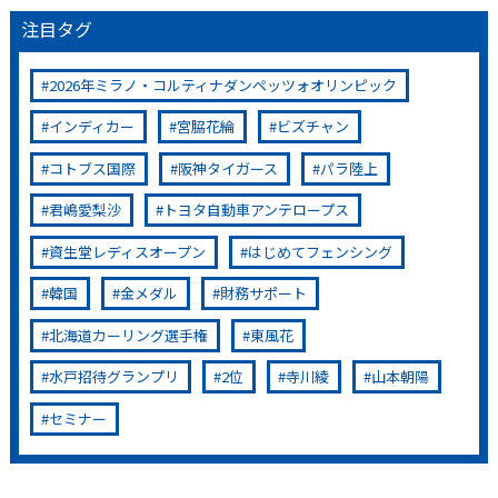
注目タグ
2026年ミラノ・コルティナダンペッツォオリンピック
インディカー
宮脇花綸
ビズチャン
コトブス国際
阪神タイガース
パラ陸上
君嶋愛梨沙
トヨタ自動車アンテロープス
資生堂レディスオープン
はじめてフェンシング
韓国
金メダル
財務サポート
北海道カーリング選手権
東風花
水戸招待グランプリ
2位
寺川綾
山本朝陽
セミナー