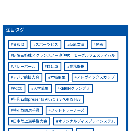
注目タグ
萱和磨
スポーツビズ
荻原次晴
動画
伊藤三姉妹×グランスノー奥伊吹 モーグルフェスティバル
バレーボール
自転車
業務提携
アジア競技大会
本橋麻里
アドヴィックスカップ
PCCC
人材募集
KEIRINグランプリ
牛乳石鹸presents AKIYO's SPORTS FES
特別敢闘選手賞
フットトレーナーズ
日本陸上選手権大会
オリジナルディスプレイシステム