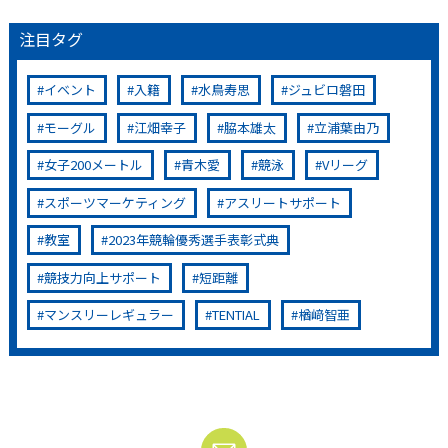
注目タグ
イベント
入籍
水鳥寿思
ジュビロ磐田
モーグル
江畑幸子
脇本雄太
立浦葉由乃
女子200メートル
青木愛
競泳
Vリーグ
スポーツマーケティング
アスリートサポート
教室
2023年競輪優秀選手表彰式典
競技力向上サポート
短距離
マンスリーレギュラー
TENTIAL
楢﨑智亜