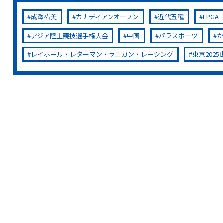
成澤祐美
カナディアンオープン
近代五種
LPGA
アジア陸上競技選手権大会
中国
パラスポーツ
レイホール・レターマン・ラニガン・レーシング
東京202