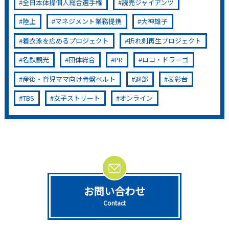
全日本体操個人総合選手権
読売ジャイアンツ
陸上
マネジメント業務提携
大神雄子
着衣泳を広めるプロジェクト
折れ剣再生プロジェクト
名鉄観光
団体総合
PR
ロコ・ドラーゴ
産後・育児ママ向け骨盤ベルト
退部
表彰台
TBS
女子ストリート
オンライン
お問い合わせ
Contact