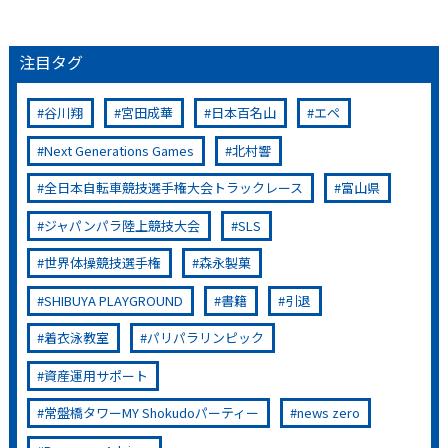
注目タグ
谷川翔
宮田成華
日本百名山
エペ
Next Generations Games
北村響
全日本自転車競技選手権大会トラックレース
富山県
ジャパンパラ陸上競技大会
SLS
世界体操競技選手権
森永製菓
SHIBUYA PLAYGROUND
書籍
引退
着衣泳教室
パリパラリンピック
資産運用サポート
常盤橋タワーMY Shokudoパーティー
news zero